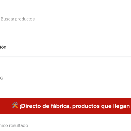
da
tos
ión
NG
¡Directo de fábrica, productos que llegan
nico resultado