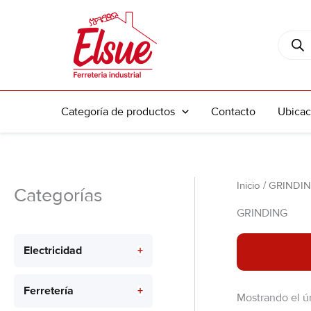
Ir
al
Búsque
contenido
de
produc
Categoría de productos
Contacto
Ubicac
Inicio
/ GRINDI
Categorías
GRINDING
Electricidad
+
Ferretería
+
Mostrando el ú