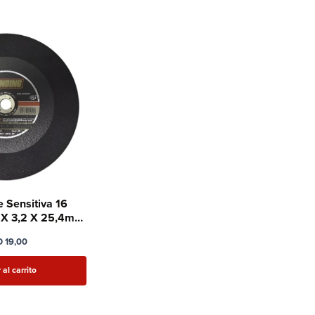
e Sensitiva 16
 X 3,2 X 25,4mm
indin
D
19,00
 al carrito