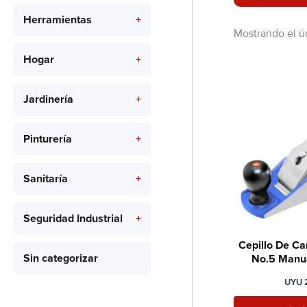
Herramientas
+
Mostrando el ú
Hogar
+
Jardinería
+
Pinturería
+
Sanitaría
+
Seguridad Industrial
+
Cepillo De Ca
Sin categorizar
No.5 Manua
3
UYU
2