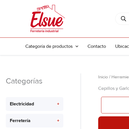
Ir
al
Búsque
contenido
de
produc
Categoría de productos
Contacto
Ubicac
Inicio
/
Herramie
Categorías
Cepillos y Garl
Electricidad
+
Ferretería
+