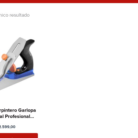
nico resultado
rpintero Garlopa
l Profesional
50mm
.599,00