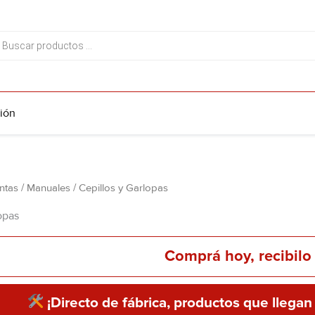
da
tos
ión
ntas
/
Manuales
/ Cepillos y Garlopas
opas
Comprá hoy, recibilo 
¡Directo de fábrica, productos que llegan