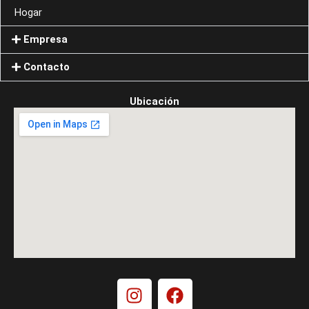
Hogar
Empresa
Contacto
Ubicación
I
F
n
a