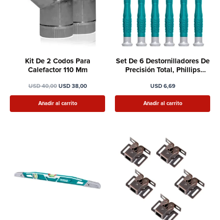
Kit De 2 Codos Para
Set De 6 Destornilladores De
Calefactor 110 Mm
Precisión Total, Phillips
Chato
USD
40,00
USD
38,00
USD
6,69
Añadir al carrito
Añadir al carrito