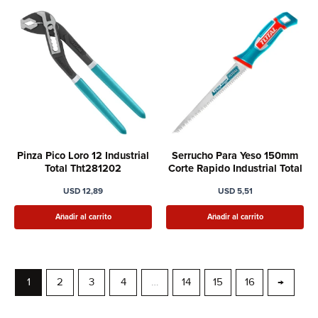
Pinza Pico Loro 12 Industrial
Serrucho Para Yeso 150mm
Total Tht281202
Corte Rapido Industrial Total
USD
12,89
USD
5,51
Añadir al carrito
Añadir al carrito
1
2
3
4
…
14
15
16
→