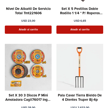
Nivel De Albañil De Servicio
Set X 5 Pestillos Doble
Total Tmt221606
Rodillo 1 1/4 * P/ Roperos
Total
USD
23,00
USD
6,65
Añadir al carrito
Añadir al carrito
Set X 30 3 Discos P Mini
Pala Cavar Tierra Bieldo De
Amoladora Cagli76017 Ingco
4 Dientes Truper Bj-4p
Mcd0763
USD
28,00
UYU
2.633,00