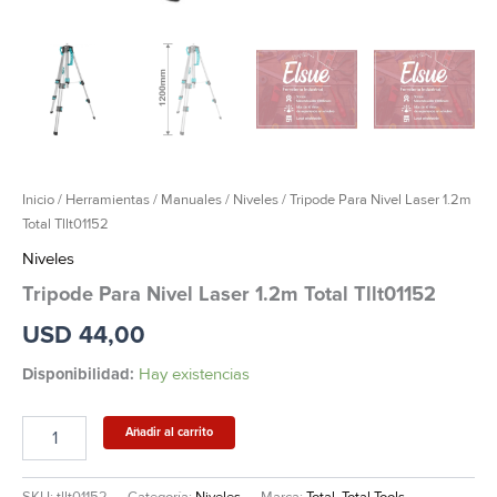
Inicio
/
Herramientas
/
Manuales
/
Niveles
/ Tripode Para Nivel Laser 1.2m
Total Tllt01152
Niveles
Tripode Para Nivel Laser 1.2m Total Tllt01152
USD
44,00
Disponibilidad:
Hay existencias
Añadir al carrito
SKU:
tllt01152
Categoría:
Niveles
Marca:
Total
,
Total Tools