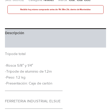
Recibilo hoy mismo comprando antes de: 11h 38m 21s. dentro de Montevideo
Descripción
Información adicional
Tripode total
-Rosca 5/8″ y 1/4″
-Trípode de aluminio de 1.2m
-Peso: 1.2 kg
-Presentación: Caja de cartón
_____________________________
FERRETERIA INDUSTRIAL ELSUE
_____________________________