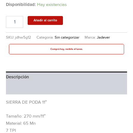
Disponibilidad:
Hay existencias
Añadir al carrito
SKU:
jdhw5g12
Categoría:
Sin categorizar
Marca:
Jadever
Comprá hoy, recibilo el lunes.
Descripción
Información adicional
SIERRA DE PODA 11″
Tamaño: 270 mm/11″
Material: 65 Mn
7 TPI