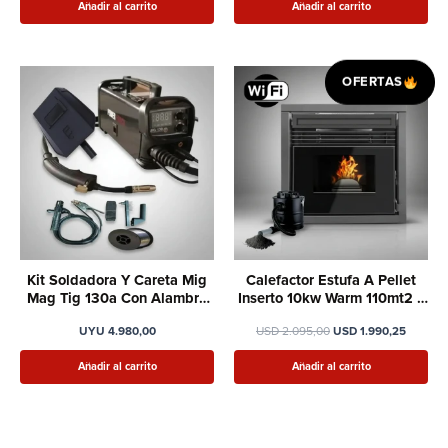
Añadir al carrito
Añadir al carrito
El
El
OFERTAS
precio
precio
original
actual
era:
es:
USD 2.095,00.
USD 1.9
Kit Soldadora Y Careta Mig
Calefactor Estufa A Pellet
Mag Tig 130a Con Alambre
Inserto 10kw Warm 110mt2 +
Flux
Regalo
UYU
4.980,00
USD
2.095,00
USD
1.990,25
Añadir al carrito
Añadir al carrito