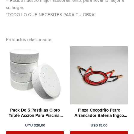
– Recibe nuestro mejor asesoramiento, para llevar lo mejor a
su hogar.
*TODO LO QUE NECESITES PARA TU OBRA*
Productos relacionados
Pack De 5 Pastillas Cloro
Pinza Cocodrilo Perro
Triple Acción Para Piscinas
Arrancador Bateria Ingco
Elsue
200amp
UYU
320,00
USD
15,00