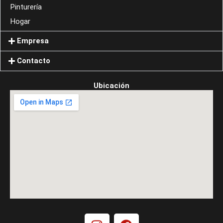
Pinturería
Hogar
Empresa
Contacto
Ubicación
I
F