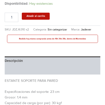
Disponibilidad:
Hay existencias
Añadir al carrito
SKU:
JDZJ6310 x2
Categoría:
Sin categorizar
Marca:
Jadever
Recibilo hoy mismo comprando antes de: 10h 31m 38s. dentro de Montevideo
Descripción
Información adicional
ESTANTE SOPORTE PARA PARED
Especificaciones del soporte: 23 cm
Grosor: 1,4 mm
Capacidad de carga (por par): 30 kgf