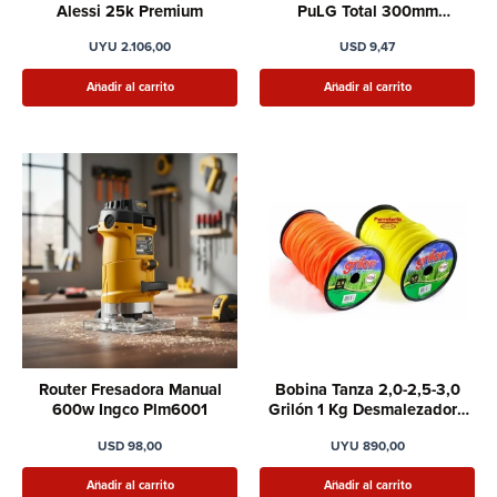
Alessi 25k Premium
PuLG Total 300mm
Profesional
UYU
2.106,00
USD
9,47
Añadir al carrito
Añadir al carrito
Router Fresadora Manual
Bobina Tanza 2,0-2,5-3,0
600w Ingco Plm6001
Grilón 1 Kg Desmalezadora
Original
USD
98,00
UYU
890,00
Añadir al carrito
Añadir al carrito