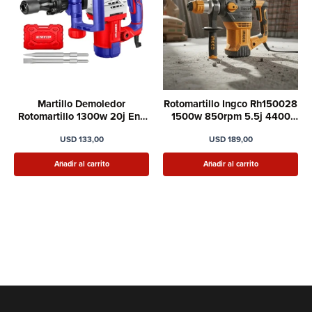
Martillo Demoledor
Rotomartillo Ingco Rh150028
Rotomartillo 1300w 20j Enc
1500w 850rpm 5.5j 4400
Sds Hex Emtop
Bpm
USD
133,00
USD
189,00
Añadir al carrito
Añadir al carrito