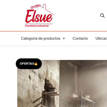
Ir
al
Búsque
contenido
de
produc
Categoría de productos
Contacto
Ubicac
OFERTAS