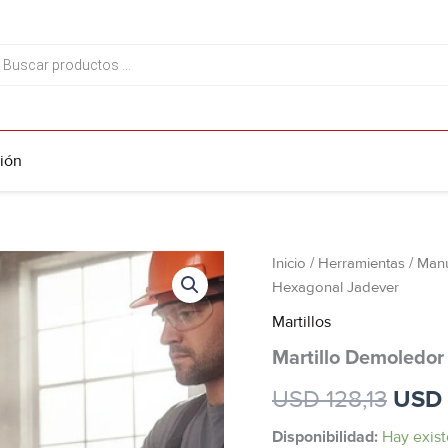
da
tos
ión
Martillo
Inicio
/
Herramientas
/
Manu
El
Demoledor
Hexagonal Jadever
1300w
prec
15j
Martillos
Enc
origi
Martillo Demoledor
Hexagonal
Jadever
era:
USD
128,13
USD
cantidad
USD 
Disponibilidad:
Hay exist