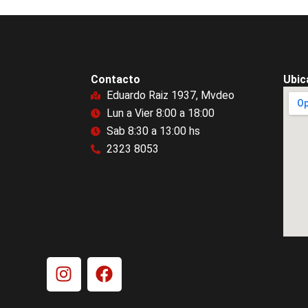
Contacto
Ubic
Eduardo Raiz 1937, Mvdeo
Lun a Vier 8:00 a 18:00
Sab 8:30 a 13:00 hs
2323 8053
I
F
n
a
s
c