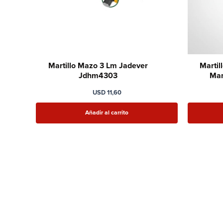
Martillo Mazo 3 Lm Jadever
Martil
Jdhm4303
Man
USD
11,60
Añadir al carrito