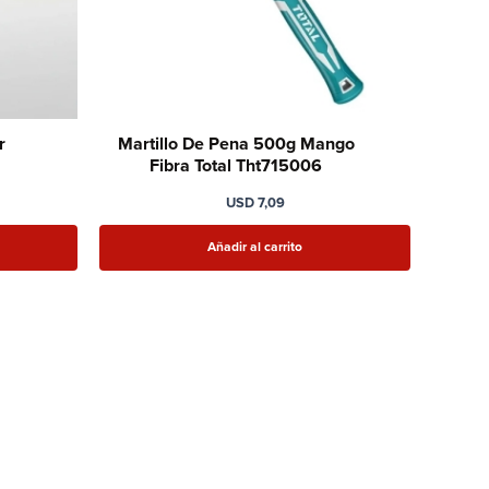
r
Martillo De Pena 500g Mango
Fibra Total Tht715006
USD
7,09
Añadir al carrito