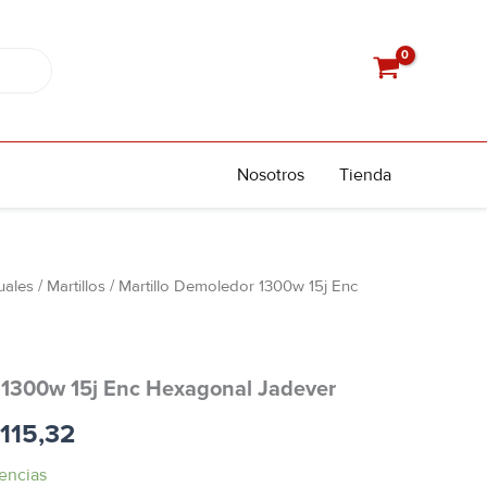
Nosotros
Tienda
ales
/
Martillos
/ Martillo Demoledor 1300w 15j Enc
El
io
precio
nal
actual
 1300w 15j Enc Hexagonal Jadever
es:
115,32
128,13.
USD 115,32.
encias