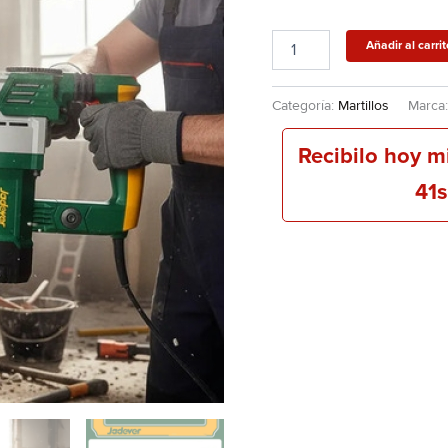
Añadir al carrit
Categoría:
Martillos
Marca
Recibilo hoy 
41s