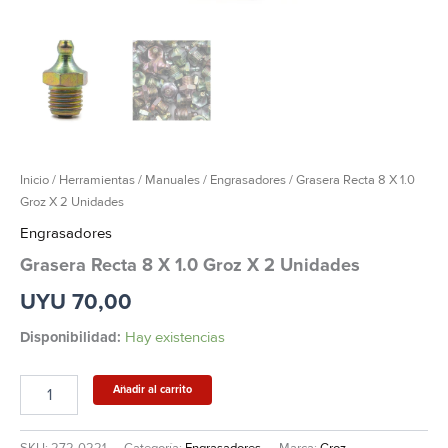
Inicio
/
Herramientas
/
Manuales
/
Engrasadores
/ Grasera Recta 8 X 1.0
Groz X 2 Unidades
Engrasadores
Grasera Recta 8 X 1.0 Groz X 2 Unidades
UYU
70,00
Disponibilidad:
Hay existencias
Añadir al carrito
SKU:
272-0221
Categoría:
Engrasadores
Marca:
Groz