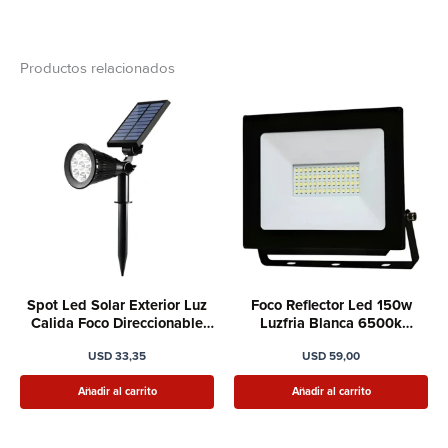
Productos relacionados
Spot Led Solar Exterior Luz
Foco Reflector Led 150w
Calida Foco Direccionable
Luzfria Blanca 6500k
1.5w
Intemperie Ip65
USD
33,35
USD
59,00
Añadir al carrito
Añadir al carrito