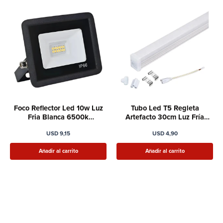
Foco Reflector Led 10w Luz
Tubo Led T5 Regleta
Fria Blanca 6500k
Artefacto 30cm Luz Fría
Intemperie Ip66
Blanca 5w
USD
9,15
USD
4,90
Añadir al carrito
Añadir al carrito