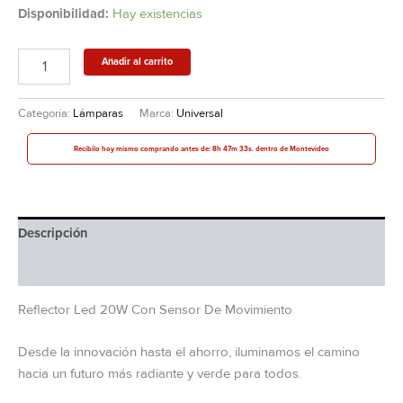
Disponibilidad:
Hay existencias
Añadir al carrito
Categoría:
Lámparas
Marca:
Universal
Recibilo hoy mismo comprando antes de: 8h 47m 33s. dentro de Montevideo
Descripción
Información adicional
Reflector Led 20W Con Sensor De Movimiento
Desde la innovación hasta el ahorro, iluminamos el camino
hacia un futuro más radiante y verde para todos.