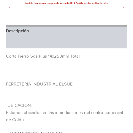
Recibilo hoy mismo comprando antes de: 8h 47m 41s. dentro de Montevideo
Descripción
Información adicional
Corta Fierro Sds Plus 14x250mm Total
_____________________________
FERRETERIA INDUSTRIAL ELSUE
_____________________________
-UBICACION:
Estamos ubicados en las inmediaciones del centro comercial
de Colón.