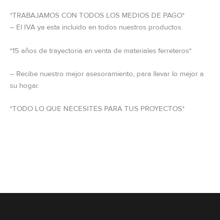
*TRABAJAMOS CON TODOS LOS MEDIOS DE PAGO*
– El IVA ya esta incluido en todos nuestros productos.
*15 años de trayectoria en venta de materiales ferreteros*
– Recibe nuestro mejor asesoramiento, para llevar lo mejor a
su hogar.
*TODO LO QUE NECESITES PARA TUS PROYECTOS*