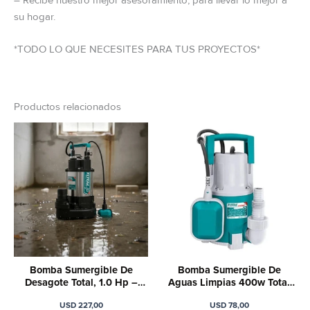
– Recibe nuestro mejor asesoramiento, para llevar lo mejor a
su hogar.
*TODO LO QUE NECESITES PARA TUS PROYECTOS*
Productos relacionados
Bomba Sumergible De
Bomba Sumergible De
Desagote Total, 1.0 Hp –
Aguas Limpias 400w Total
Para Agua Sucia
Twp64001
USD
227,00
USD
78,00