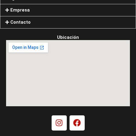
Empresa
Contacto
Ubicación
I
F
n
a
s
c