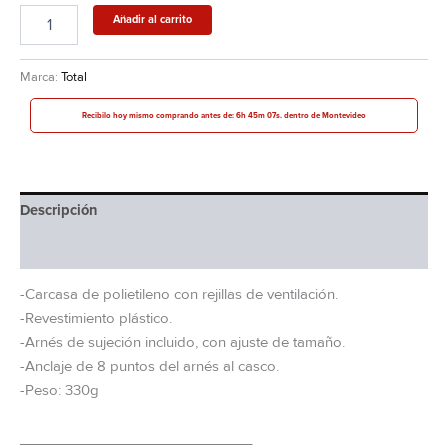
Añadir al carrito
Marca:
Total
Recibilo hoy mismo comprando antes de: 6h 45m 07s. dentro de Montevideo
Descripción
Información adicional
-Carcasa de polietileno con rejillas de ventilación.
-Revestimiento plástico.
-Arnés de sujeción incluido, con ajuste de tamaño.
-Anclaje de 8 puntos del arnés al casco.
-Peso: 330g
_____________________________