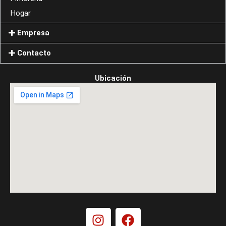
Hogar
Empresa
Contacto
Ubicación
I
F
n
a