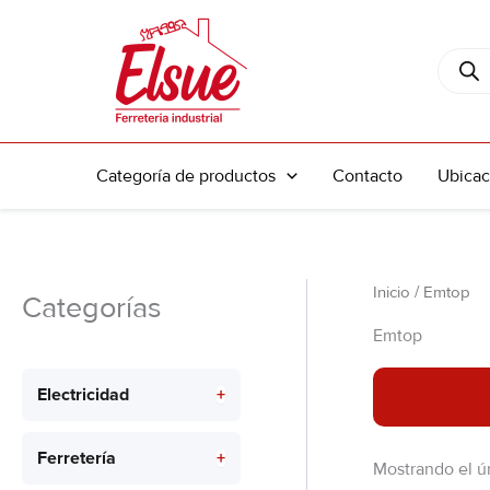
Ir
al
Búsque
contenido
de
produc
Categoría de productos
Contacto
Ubicac
Inicio
/ Emtop
Categorías
Emtop
Electricidad
+
Ferretería
+
Mostrando el ú