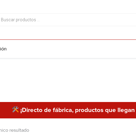
da
tos
ión
¡Directo de fábrica, productos que llegan
nico resultado