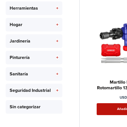
Herramientas
+
Hogar
+
Jardinería
+
Pinturería
+
Sanitaría
+
Martill
Rotomartillo 
Seguridad Industrial
+
Hex
USD
Sin categorizar
Añadir