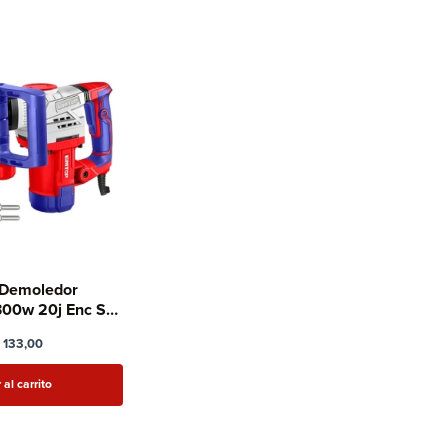
o Demoledor
1300w 20j Enc Sds
 Emtop
133,00
 al carrito