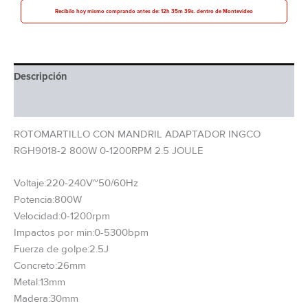
Recibilo hoy mismo comprando antes de: 12h 35m 38s. dentro de Montevideo
Descripción
Información adicional
ROTOMARTILLO CON MANDRIL ADAPTADOR INGCO
RGH9018-2 800W 0-1200RPM 2.5 JOULE
Voltaje:220-240V~50/60Hz
Potencia:800W
Velocidad:0-1200rpm
Impactos por min:0-5300bpm
Fuerza de golpe:2.5J
Concreto:26mm
Metal:13mm
Madera:30mm