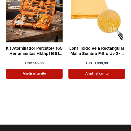
Kit Atornillador Percutor+ 165
Lona Toldo Vela Rectangular
Herramientas Hkthp11651
Malla Sombra Filtro Uv 2×4
Ingco
Mt
USD
145,00
UYU
1.890,00
Añadir al carrito
Añadir al carrito