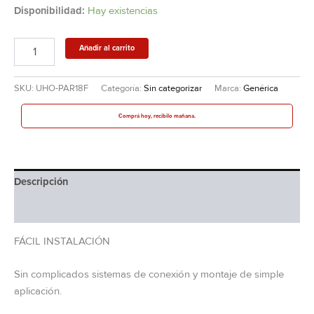
Disponibilidad:
Hay existencias
Añadir al carrito
SKU:
UHO-PAR18F
Categoría:
Sin categorizar
Marca:
Genérica
Comprá hoy, recibilo mañana.
Descripción
Información adicional
FÁCIL INSTALACIÓN
Sin complicados sistemas de conexión y montaje de simple
aplicación.