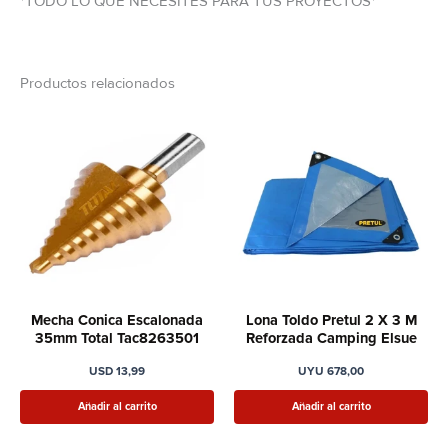
*TODO LO QUE NECESITES PARA TUS PROYECTOS*
Productos relacionados
Mecha Conica Escalonada
Lona Toldo Pretul 2 X 3 M
35mm Total Tac8263501
Reforzada Camping Elsue
USD
13,99
UYU
678,00
Añadir al carrito
Añadir al carrito