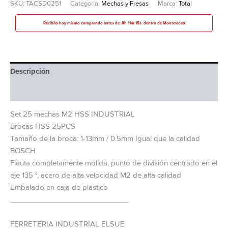
SKU:
TACSD0251
Categoría:
Mechas y Fresas
Marca:
Total
Recibilo hoy mismo comprando antes de: 8h 11m 14s. dentro de Montevideo
Descripción
Información adicional
Set 25 mechas M2 HSS INDUSTRIAL
Brocas HSS 25PCS
Tamaño de la broca: 1-13mm / 0.5mm Igual que la calidad
BOSCH
Flauta completamente molida, punto de división centrado en el
eje 135 °, acero de alta velocidad M2 de alta calidad
Embalado en caja de plástico
_____________________________
FERRETERIA INDUSTRIAL ELSUE