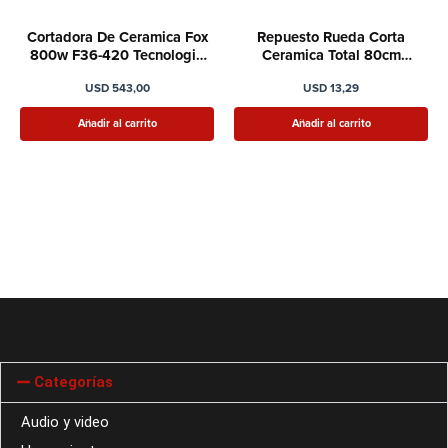
Cortadora De Ceramica Fox
Repuesto Rueda Corta
800w F36-420 Tecnologia
Ceramica Total 80cm
Italiana
Tht578004b
USD
543,00
USD
13,29
Añadir al carrito
Añadir al carrito
Categorías
Audio y video