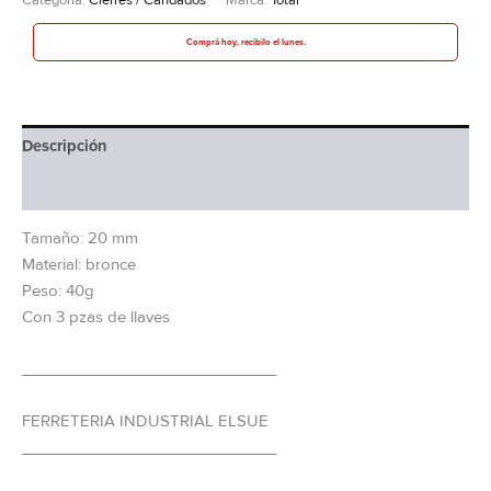
Comprá hoy, recibilo el lunes.
Descripción
Información adicional
Tamaño: 20 mm
Material: bronce
Peso: 40g
Con 3 pzas de llaves
_____________________________
FERRETERIA INDUSTRIAL ELSUE
_____________________________