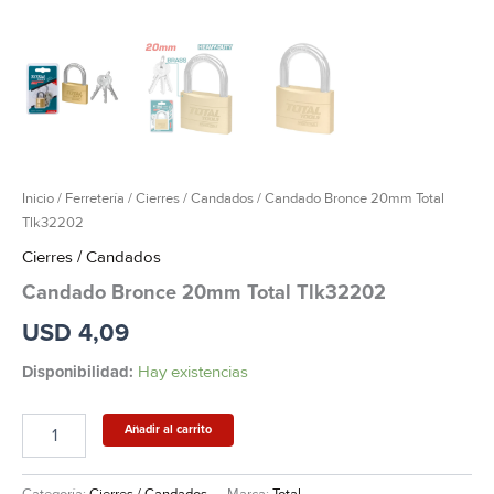
Inicio
/
Ferretería
/
Cierres / Candados
/ Candado Bronce 20mm Total
Tlk32202
Cierres / Candados
Candado Bronce 20mm Total Tlk32202
USD
4,09
Disponibilidad:
Hay existencias
Añadir al carrito
Categoría:
Cierres / Candados
Marca:
Total