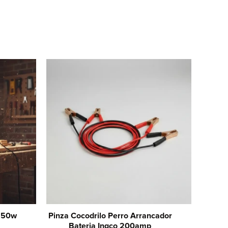
 550w
Pinza Cocodrilo Perro Arrancador
Bateria Ingco 200amp