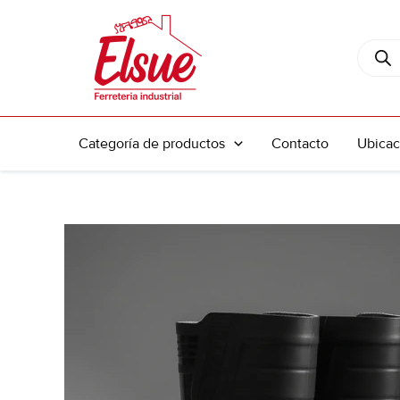
Ir
al
Búsque
contenido
de
produc
Categoría de productos
Contacto
Ubicac