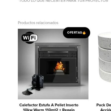
*TODO LO QUE NECESITES PARA TUS PROYECTOS*
Productos relacionados
El
El
OFERTAS
precio
precio
original
actual
era:
es:
USD 2.095,00.
USD 1.990,25.
Calefactor Estufa A Pellet Inserto
Pack De 
10kw Warm 110mt2 + Regalo
Acció