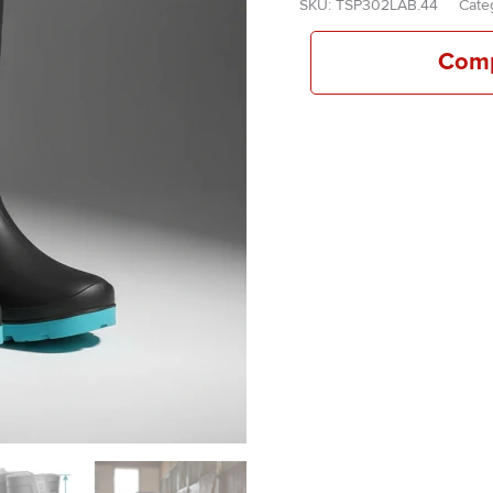
SKU:
TSP302LAB.44
Cate
Compr